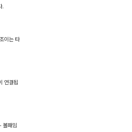
.
조이는 타
이 연결됩
- 볼패임