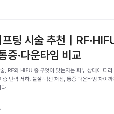
리프팅 시술 추천｜RF·HIF
통증·다운타임 비교
술, RF와 HIFU 중 무엇이 맞는지는 피부 상태에 따라
피층 탄력 저하, 볼살·턱선 처짐, 통증·다운타임 차이까
다.
6