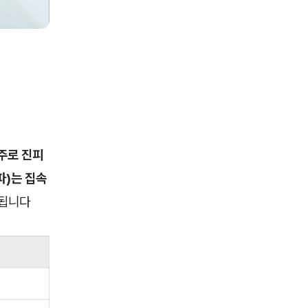
 주로 진피
파)는 집속
명됩니다