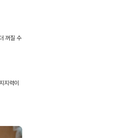
더 꺼질 수
 지지력이