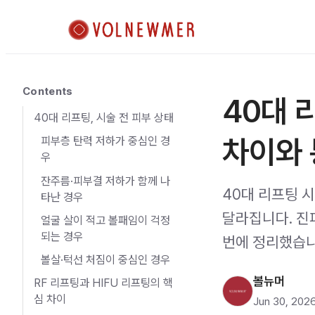
Contents
40대 
40대 리프팅, 시술 전 피부 상태
차이와 
피부층 탄력 저하가 중심인 경
우
잔주름·피부결 저하가 함께 나
40대 리프팅 시
타난 경우
달라집니다. 진
얼굴 살이 적고 볼패임이 걱정
되는 경우
번에 정리했습니
볼살·턱선 처짐이 중심인 경우
볼뉴머
RF 리프팅과 HIFU 리프팅의 핵
심 차이
Jun 30, 202