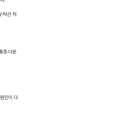
·턱선 처
 통증·다운
 원인이 다