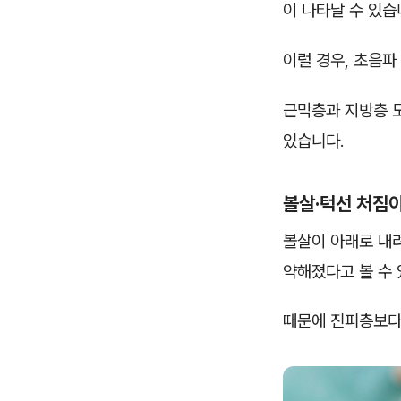
이 나타날 수 있습
이럴 경우, 초음파
근막층과 지방층 모
있습니다.
볼살·턱선 처짐
볼살이 아래로 내
약해졌다고 볼 수 
때문에 진피층보다 