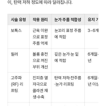
이, 탄력 저하 정도에 따라 달라집니다.
시술 유형
작용 원리
눈가 주름 적합성
유지 기간
보톡스
근육 이완
눈꼬리 표정 주름
3~6개월
으로 표정
에 적합
주름 억제
필러
볼륨 충전
깊은 눈가·눈 밑
6개월~1
으로 꺼진
에 적합
년
부위 개선
고주파
진피층 열
탄력 저하·잔주름
6개월~1
(RF) 리
자극으로
·눈가 리프팅
년 이상
프팅
콜라겐 재
생·수축