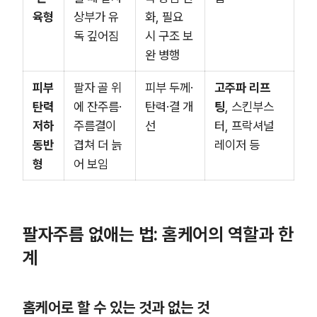
육형
상부가 유
화, 필요
독 깊어짐
시 구조 보
완 병행
피부
팔자 골 위
피부 두께·
고주파 리프
탄력
에 잔주름·
탄력·결 개
팅
, 스킨부스
저하
주름결이
선
터, 프락셔널
동반
겹쳐 더 늙
레이저 등
형
어 보임
팔자주름 없애는 법: 홈케어의 역할과 한
계
홈케어로 할 수 있는 것과 없는 것