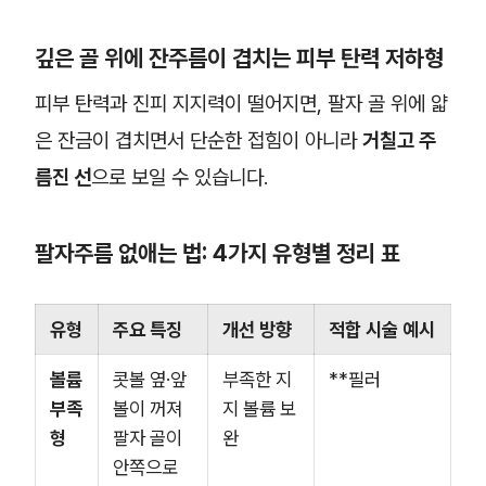
깊은 골 위에 잔주름이 겹치는 피부 탄력 저하형
피부 탄력과 진피 지지력이 떨어지면, 팔자 골 위에 얇
은 잔금이 겹치면서 단순한 접힘이 아니라
거칠고 주
름진 선
으로 보일 수 있습니다.
팔자주름 없애는 법: 4가지 유형별 정리 표
유형
주요 특징
개선 방향
적합 시술 예시
볼륨
콧볼 옆·앞
부족한 지
**필러
부족
볼이 꺼져
지 볼륨 보
형
팔자 골이
완
안쪽으로