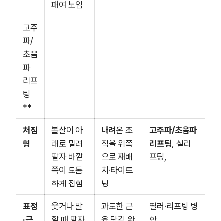
패여 보임
고주
파/
초음
파
리프
팅
**
처짐
볼살이 아
내려온 조
고주파/초음파
형
래로 밀려
직을 위쪽
리프팅
, 실리
팔자 바깥
으로 재배
프팅,
쪽이 도톰
치·타이트
하게 접힘
닝
표정
웃거나 말
과도한 근
필러·리프팅 병
·근
할 때 팔자
육 당김 완
합