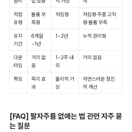
원리
접 보충
적 거상
극
적합
볼륨 부
처짐형
처짐형·주름 고착
유형
족형
형·볼륨 부족
유지
6개월
1~2년
누적 관리형
기간
~1년
다운
거의 없
1~2주 내
거의 없음
타임
음
외
특징
즉각 효
물리적 거
자연스러운 점진
과
상
적 개선
[FAQ] 팔자주름 없애는 법 관련 자주 묻
는 질문